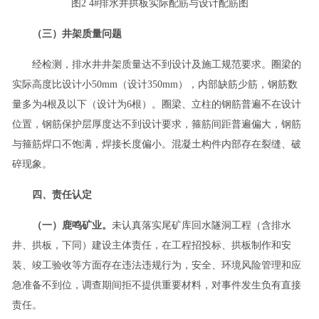
图2 4#排水井拱板实际配筋与设计配筋图
（三）井架质量问题
经检测，排水井井架质量达不到设计及施工规范要求。圈梁的
实际高度比设计小50mm（设计350mm），内部缺筋少筋，钢筋数
量多为4根及以下（设计为6根）。圈梁、立柱的钢筋普遍不在设计
位置，钢筋保护层厚度达不到设计要求，箍筋间距普遍偏大，钢筋
与箍筋焊口不饱满，焊接长度偏小。混凝土构件内部存在裂缝、破
碎现象。
四、责任认定
（一）鹿鸣矿业。
未认真落实尾矿库回水隧洞工程（含排水
井、拱板，下同）建设主体责任，在工程招投标、拱板制作和安
装、竣工验收等方面存在违法违规行为，安全、环境风险管理和应
急准备不到位，调查期间拒不提供重要材料，对事件发生负有直接
责任。