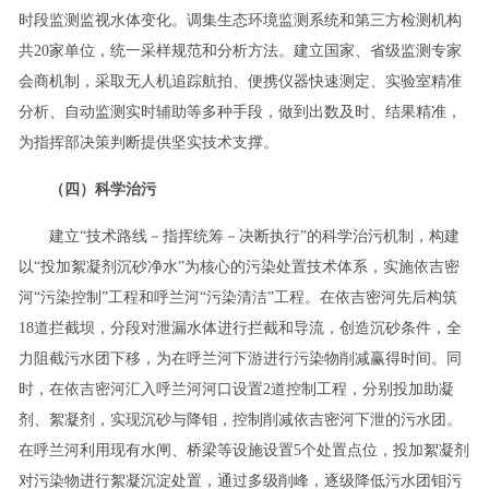
时段监测监视水体变化。调集生态环境监测系统和第三方检测机构
共20家单位，统一采样规范和分析方法。建立国家、省级监测专家
会商机制，采取无人机追踪航拍、便携仪器快速测定、实验室精准
分析、自动监测实时辅助等多种手段，做到出数及时、结果精准，
为指挥部决策判断提供坚实技术支撑。
（四）科学治污
建立“技术路线－指挥统筹－决断执行”的科学治污机制，构建
以“投加絮凝剂沉砂净水”为核心的污染处置技术体系，实施依吉密
河“污染控制”工程和呼兰河“污染清洁”工程。在依吉密河先后构筑
18道拦截坝，分段对泄漏水体进行拦截和导流，创造沉砂条件，全
力阻截污水团下移，为在呼兰河下游进行污染物削减赢得时间。同
时，在依吉密河汇入呼兰河河口设置2道控制工程，分别投加助凝
剂、絮凝剂，实现沉砂与降钼，控制削减依吉密河下泄的污水团。
在呼兰河利用现有水闸、桥梁等设施设置5个处置点位，投加絮凝剂
对污染物进行絮凝沉淀处置，通过多级削峰，逐级降低污水团钼污