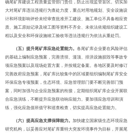
确尾矿库建设工程质量监管部门责任，防止出现监管盲区。切实加
大对尾矿库违法违规行为查处力度，重点对用地规划、安全设施设
计和环境影响评价未经审查批准开工建设、施工单位不具备相应资
质、施工原始记录及竣工图等资料不齐全、未依法依规组织建设工
程以及安全和环保设施竣工验收等违法违规行为依法从重处罚。
（五）提升尾矿库应急处置能力。
各尾矿库企业要在风险评估
的基础上编制应急预案，完善溃坝、漫顶、排洪设施损毁等事故专
项应急预案以及现场处置方案，并按规定备案。各地区要及时修订
完善政府应急预案，尾矿库比较集中的区域要组织编制尾矿库安全
环保应急专项预案，生态环境、应急管理部门要不断完善部门预
案，同时加强与企业应急预案的衔接，定期组织尾矿库企业开展联
合应急演练，不断提升应急联动响应能力。要加强应急培训和演
练，强化应急值班值守和巡查检查，切实提高应急处置能力。
（六）提高应急支撑保障能力。
加快建立国家级生态环境应急
研究机构，以妥善应对尾矿库重特大突发环境事件为目标，开展尾