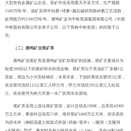
大型有色金属矿山企业。采矿作业采用露天开采方式，生产规模
1500万吨/年。选矿采用半自磨+球磨+顽石破碎闭路碎磨工艺流程，
处理能力约1500万吨/年。鹿鸣矿业为中铁资源集团有限公司（中国
中铁股份有限公司全资子公司，以下简称中铁资源）的控股子公
司。
（二）鹿鸣矿业尾矿库
鹿鸣矿业尾矿库是鹿鸣矿业贮存尾矿的设施，尾矿主要成分为
粒度200目以下的尾砂和水的混合物。尾矿库位于其选矿厂东侧1公
里处，周边为小兴安岭林区，水系丰富，下游距离依吉密河5公里，
依吉密河流经115公里汇入呼兰河，呼兰河流经295公里汇入松花
江。依吉密河为铁力市第一水厂饮用水水源地。
尾矿库采用上游法尾矿筑坝，设计总坝高198米，总库容42900
万立方米，事发时总坝高71米，堆存尾矿6400万立方米。排洪系统
为排水井（钢筋混凝土框架式井架+拱板+竖井）—隧洞（支隧洞
+主隧洞）型式，事发时共有10座排水井（1-10#），其中1#和2#排