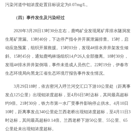
污染河道中钼浓度处置目标设定为0.07mg/L。
（四）事件发生及污染经过
2020年3月28日13时30分左右，鹿鸣矿业发现尾矿库排水隧洞发
生尾矿泄漏。13时40分，下达停产指令并开展泄漏排查。15时，启
动应急预案，组织开展救援。15时03分，发现4#排水井井架发生倾
斜。15时45分，通知鹿鸣林场组织14户26人全部撤离。18时30分，
发现4#排水井井架倒塌，事件未造成人员伤亡。22时19分，伊春市
生态环境局向黑龙江省生态环境厅报告事件发生情况。
3月29日18时，依吉密河入呼兰河交汇口下游10公里处（距离事
发点125公里）出现钼浓度超标，至4月6日5时达标，其间最高超标
约9倍。21时30分，铁力市第一水厂受事件影响停止供水。4月10日
10时，距离事发点340公里处兰西老桥出现钼浓度超标，至4月11日3
时达标，其间最高超标0.14倍。兰西老桥下游50公里、55公里、65
公里处未出现钼浓度超标。