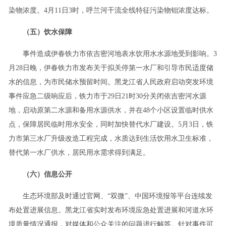
染物浓度。4月11日3时，呼兰河干流全线特征污染物钼浓度达标。
（五）饮水保障
事件造成伊春铁力市依吉密河地表水饮用水水源地受到影响。3
月28日晚，伊春铁力市发布关于拟关停第一水厂和引导市民适度储
水的信息，为市民储水预留时间。黑龙江省人民政府启动突发环境
事件应急二级响应后，铁力市于29日21时30分关闭依吉密河水源
地，启动原第二水源和备用水源供水，并在48个小区设置临时供水
点，保障居民临时用水安全，同时加快替代水厂建设。5月3日，铁
力市第三水厂升级改造工程完成，水质达到生活饮用水卫生标准，
替代第一水厂供水，居民用水需求得到满足。
（六）信息公开
生态环境部及时通过官网、“双微”、中国环境报等平台连续发
布处置进展信息。黑龙江省实时发布环境应急处置进展和河道水环
境质量情况通报，对媒体和公众关注的问题进行解答。针对事件可