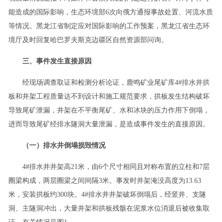
能造成的国际影响，生态环境部6次向俄方通报事故处置、河流水质
等情况。黑龙江省制定应对国际影响的工作预案，黑龙江省生态环
境厅及时回复哈巴罗夫斯克边疆区自然资源部问询。
三、事件发生直接原因
经现场调查取证和检测分析论证，鹿鸣矿业尾矿库4#排水井拱
板和井架工程质量达不到设计和施工规范要求，拱板发生结构破坏
导致尾矿泄漏，井架在不平衡尾矿、水和冰块的压力作用下倒塌，
进而导致尾矿经排水隧洞大量泄漏，是造成事件发生的直接原因。
（一）排水井倒塌损毁情况
4#排水井井架高21米，由6个尺寸相同且对称布置的立柱和7层
圈梁构成，两层圈梁之间间隔3米。事发时井架淹没高度为13.63
米，安装拱板约300块。4#排水井井架破坏倒塌后，经竖井、支隧
洞、主隧洞冲出，大量井架和拱板残骸在泥浆水位消退后被收集取