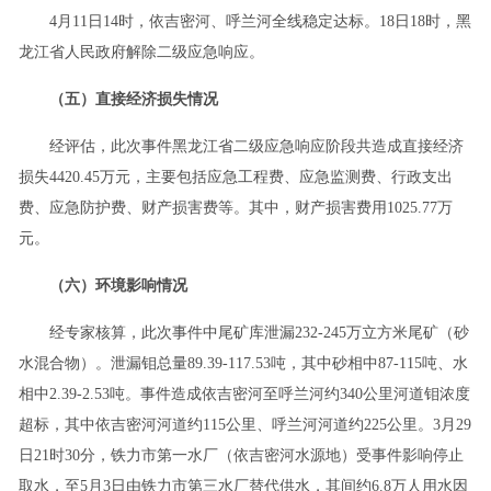
4月11日14时，依吉密河、呼兰河全线稳定达标。18日18时，黑
龙江省人民政府解除二级应急响应。
（五）直接经济损失情况
经评估，此次事件黑龙江省二级应急响应阶段共造成直接经济
损失4420.45万元，主要包括应急工程费、应急监测费、行政支出
费、应急防护费、财产损害费等。其中，财产损害费用1025.77万
元。
（六）环境影响情况
经专家核算，此次事件中尾矿库泄漏232-245万立方米尾矿（砂
水混合物）。泄漏钼总量89.39-117.53吨，其中砂相中87-115吨、水
相中2.39-2.53吨。事件造成依吉密河至呼兰河约340公里河道钼浓度
超标，其中依吉密河河道约115公里、呼兰河河道约225公里。3月29
日21时30分，铁力市第一水厂（依吉密河水源地）受事件影响停止
取水，至5月3日由铁力市第三水厂替代供水，其间约6.8万人用水因