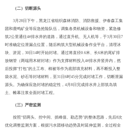
（二）切断源头
3月28日下午，黑龙江省组织森林消防、消防救援、伊春森工集
团和鹿鸣矿业等应急抢险队伍，调集各类机械设备和物资，紧急修
筑2公里通往4#排水井的道路，通过直升机、无人机等，于3月30日7
时准确定位泄漏点位置，随后构筑大型机械设备作业平台，清理冰
块、淤泥，30日14时开始封堵。通过将直径0.6米、长6米的尾矿排
放钢管（两端用木材封堵）作为支撑材料投入4#排水井竖井内，然
后投掷“打包”的土工布、棉被等作为底部填充材料，再不断投入整
袋水泥、砂石等封堵材料，至31日6时45分完成封堵工作，切断泄漏
源头。为确保应急封堵的稳定性，4月8日完成排水井上部筑岛填
土、帷幕注浆全面封堵工程。
（三）严密监测
按照“切两头、控中间、抓峰值、勘态势”的整体思路，先后8次
优化调整监测方案，根据污水团移动趋势及时延伸监测，全过程全