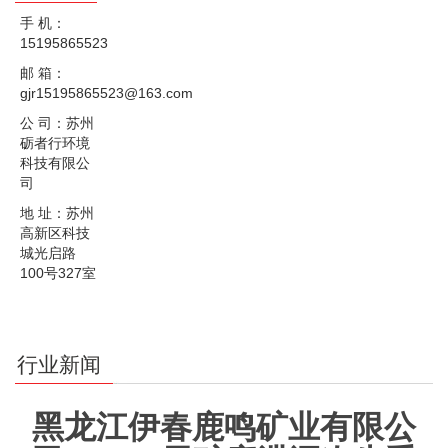
手 机：
15195865523
邮 箱：
gjr15195865523@163.com
公 司：苏州
砺者行环境
科技有限公
司
地 址：苏州
高新区科技
城光启路
100号327室
行业新闻
黑龙江伊春鹿鸣矿业有限公