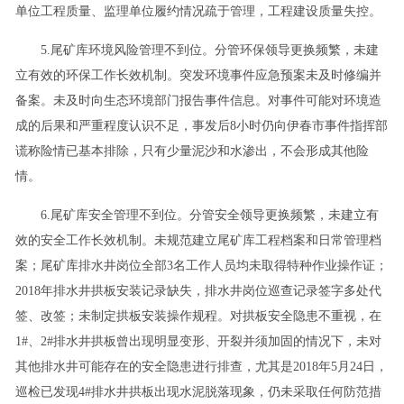
单位工程质量、监理单位履约情况疏于管理，工程建设质量失控。
5.尾矿库环境风险管理不到位。分管环保领导更换频繁，未建
立有效的环保工作长效机制。突发环境事件应急预案未及时修编并
备案。未及时向生态环境部门报告事件信息。对事件可能对环境造
成的后果和严重程度认识不足，事发后8小时仍向伊春市事件指挥部
谎称险情已基本排除，只有少量泥沙和水渗出，不会形成其他险
情。
6.尾矿库安全管理不到位。分管安全领导更换频繁，未建立有
效的安全工作长效机制。未规范建立尾矿库工程档案和日常管理档
案；尾矿库排水井岗位全部3名工作人员均未取得特种作业操作证；
2018年排水井拱板安装记录缺失，排水井岗位巡查记录签字多处代
签、改签；未制定拱板安装操作规程。对拱板安全隐患不重视，在
1#、2#排水井拱板曾出现明显变形、开裂并须加固的情况下，未对
其他排水井可能存在的安全隐患进行排查，尤其是2018年5月24日，
巡检已发现4#排水井拱板出现水泥脱落现象，仍未采取任何防范措